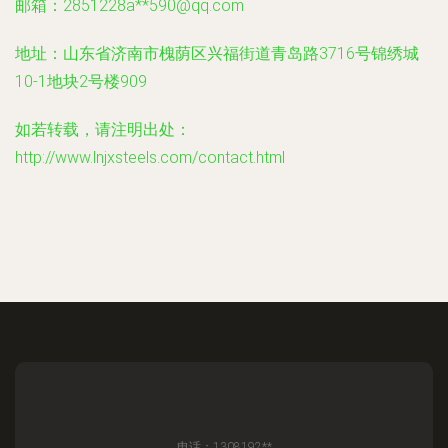
邮箱：2851228a**
590@qq.com
地址：山东省济南市槐荫区兴福街道青岛路3716号锦绣城
10-1地块2号楼909
如若转载，请注明出处：
http://www.lnjxsteels.com/contact.html
电话：1308192**