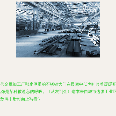
现代金属加工厂那扇厚重的不锈钢大门在晨曦中低声呻吟着缓缓
合,像是某种被遗忘的呼吸。《从灰到金》这本来自城市边缘工业
数码手册封面上写着:\