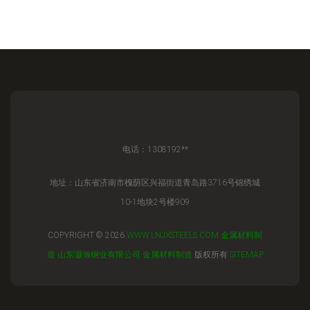
电话：1308192**
地址：山东省济南市槐荫区兴福街道青岛路3716号锦绣城
10-1地块2号楼909
COPYRIGHT © 2026
WWW.LNJXSTEELS.COM
金属材料制
造
山东灏瀚钢业有限公司
金属材料制造
版权所有
SITEMAP