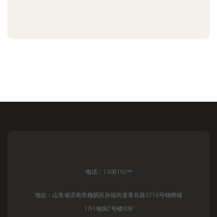
电话：1308192**
地址：山东省济南市槐荫区兴福街道青岛路3716号锦绣城
10-1地块2号楼909