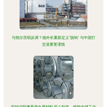
与朔尔茨唱反调？德外长重新定义“脱钩” 与中国打
交道要更谨慎
探秘沈阳澳香湾金属材料 匠心制造，赋能全球工业