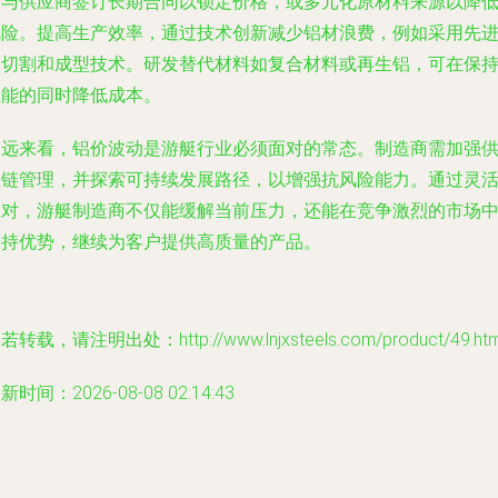
如与供应商签订长期合同以锁定价格，或多元化原材料来源以降
风险。提高生产效率，通过技术创新减少铝材浪费，例如采用先
的切割和成型技术。研发替代材料如复合材料或再生铝，可在保
性能的同时降低成本。
长远来看，铝价波动是游艇行业必须面对的常态。制造商需加强
应链管理，并探索可持续发展路径，以增强抗风险能力。通过灵
应对，游艇制造商不仅能缓解当前压力，还能在竞争激烈的市场
保持优势，继续为客户提供高质量的产品。
若转载，请注明出处：http://www.lnjxsteels.com/product/49.htm
新时间：2026-08-08 02:14:43