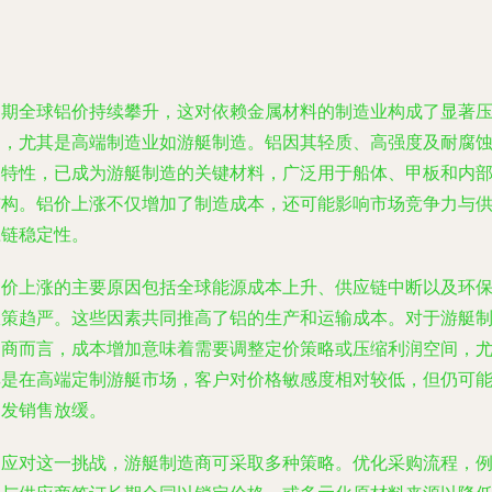
近期全球铝价持续攀升，这对依赖金属材料的制造业构成了显著
力，尤其是高端制造业如游艇制造。铝因其轻质、高强度及耐腐
的特性，已成为游艇制造的关键材料，广泛用于船体、甲板和内
结构。铝价上涨不仅增加了制造成本，还可能影响市场竞争力与
应链稳定性。
铝价上涨的主要原因包括全球能源成本上升、供应链中断以及环
政策趋严。这些因素共同推高了铝的生产和运输成本。对于游艇
造商而言，成本增加意味着需要调整定价策略或压缩利润空间，
其是在高端定制游艇市场，客户对价格敏感度相对较低，但仍可
引发销售放缓。
为应对这一挑战，游艇制造商可采取多种策略。优化采购流程，