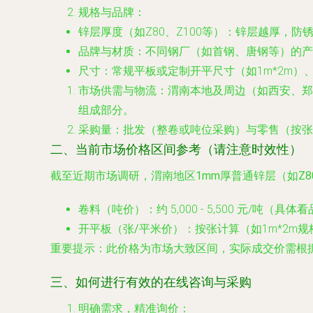
规格与品牌
：
锌层厚度
（如Z80、Z100等）：锌层越厚，
品牌与材质
：不同钢厂（如首钢、唐钢等）的产
尺寸
：常规平板或定制开平尺寸（如1m*2m）
市场供需与物流
：渭南本地及周边（如西安、郑
组成部分。
采购量
：批发（整卷或吨位采购）与零售（按张
二、当前市场价格区间参考（请注意时效性）
截至近期市场调研，渭南地区
1mm厚普通锌层（如Z
卷料（吨价）
：约 5,000 - 5,500 元/吨（
开平板（张/平米价）
：按张计算（如1m*2m规格）
重要提示
：此价格为市场大致区间，实际成交价需根
三、如何进行有效的在线咨询与采购
明确需求，精准询价
：