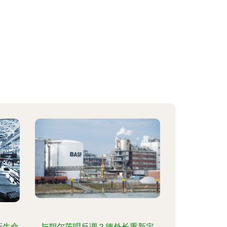
新生命
与朔尔茨唱反调？德外长重新定