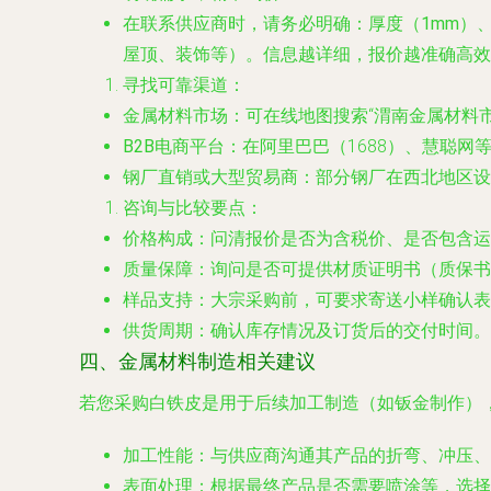
在联系供应商时，请务必明确：
厚度（1mm）
屋顶、装饰等）。信息越详细，报价越准确高效
寻找可靠渠道
：
金属材料市场
：可在线地图搜索“渭南金属材料市
B2B电商平台
：在阿里巴巴（1688）、慧聪网
钢厂直销或大型贸易商
：部分钢厂在西北地区设
咨询与比较要点
：
价格构成
：问清报价是否为含税价、是否包含运
质量保障
：询问是否可提供材质证明书（质保书
样品支持
：大宗采购前，可要求寄送小样确认表
供货周期
：确认库存情况及订货后的交付时间。
四、金属材料制造相关建议
若您采购白铁皮是用于后续加工制造（如钣金制作）
加工性能
：与供应商沟通其产品的折弯、冲压、
表面处理
：根据最终产品是否需要喷涂等，选择