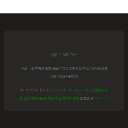
电话：1308192**
地址：山东省济南市槐荫区兴福街道青岛路3716号锦绣城
10-1地块2号楼909
COPYRIGHT © 2026
WWW.LNJXSTEELS.COM
金属材料制
造
山东灏瀚钢业有限公司
金属材料制造
版权所有
SITEMAP