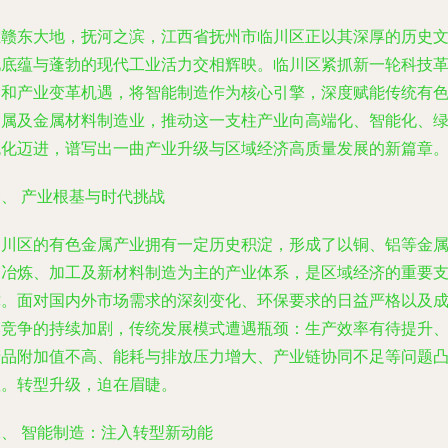
在赣东大地，抚河之滨，江西省抚州市临川区正以其深厚的历史
化底蕴与蓬勃的现代工业活力交相辉映。临川区紧抓新一轮科技
命和产业变革机遇，将智能制造作为核心引擎，深度赋能传统有
金属及金属材料制造业，推动这一支柱产业向高端化、智能化、
色化迈进，谱写出一曲产业升级与区域经济高质量发展的新篇章
、 产业根基与时代挑战
临川区的有色金属产业拥有一定历史积淀，形成了以铜、铝等金
的冶炼、加工及新材料制造为主的产业体系，是区域经济的重要
撑。面对国内外市场需求的深刻变化、环保要求的日益严格以及
本竞争的持续加剧，传统发展模式遭遇瓶颈：生产效率有待提升
产品附加值不高、能耗与排放压力增大、产业链协同不足等问题
显。转型升级，迫在眉睫。
二、 智能制造：注入转型新动能