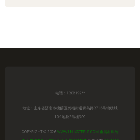
电话：1308192**
地址：山东省济南市槐荫区兴福街道青岛路3716号锦绣城
10-1地块2号楼909
COPYRIGHT © 2026
WWW.LNJXSTEELS.COM
金属材料制