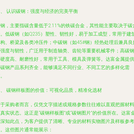
一、 认识碳钢：强度与经济的完美平衡
钢，主要指碳含量低于2.11%的铁碳合金，其性能主要取决于碳
量。低碳钢（如Q235）塑性、韧性好，易于加工成型，常用于建
结构、桥梁及各类冲压件；中碳钢（如45#钢）经热处理后兼具良
的强度与韧性，广泛用于制造轴类、齿轮等重要机械零件；高碳
则硬度高、耐磨性好，常用于工具、模具及弹簧等。达富金属提
的碳钢产品系列齐全，能够满足不同行业、不同工艺的多样化需
求。
二、 碳钢样板图的价值：可视化品质，精准化选材
对于采购者而言，仅凭文字描述或规格参数往往难以直观把握材
真实状态。这正是“碳钢样板图”或“碳钢图片”的价值所在。达富
属深知此点，为客户提供了清晰、专业的材料实物图片及样板参
图。这些图片通常能展示：