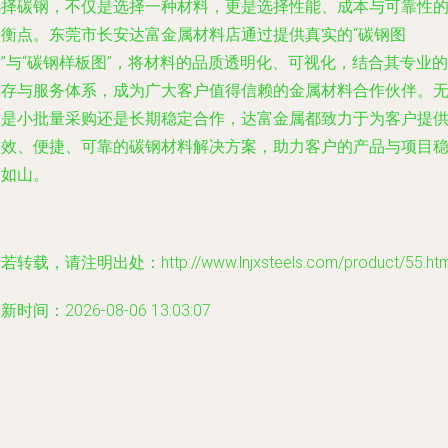
选择碳钢，不仅是选择一种材料，更是选择性能、成本与可靠性
平衡点。东莞市长安达富金属材料店通过提供真实的“碳钢图
”与“碳钢样板图”，将材料的品质透明化、可视化，结合其专业的
库存与服务体系，成为广大客户值得信赖的金属材料合作伙伴。
论是小批量采购还是长期稳定合作，达富金属都致力于为客户提
高效、便捷、可靠的碳钢材料解决方案，助力客户的产品与项目
固如山。
若转载，请注明出处：http://www.lnjxsteels.com/product/55.htm
新时间：2026-08-06 13:03:07