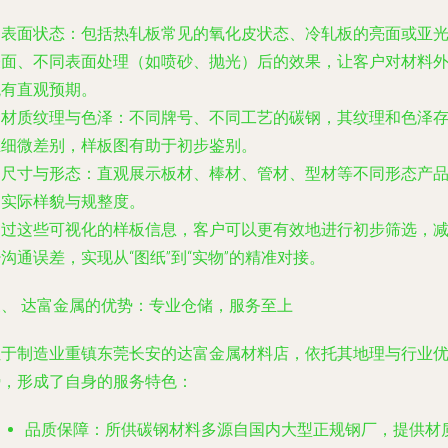
.
表面状态
：包括热轧板常见的氧化皮状态、冷轧板的亮面或亚
表面、不同表面处理（如喷砂、抛光）后的效果，让客户对材料
观有直观预期。
.
材质纹理与色泽
：不同牌号、不同工艺的碳钢，其纹理和色泽
在细微差别，样板图有助于初步鉴别。
.
尺寸与形态
：直观展示板材、棒材、管材、型材等不同形态产
的实际样貌与规整度。
通过这些可视化的样板信息，客户可以更有效地进行初步筛选，
沟通误差，实现从“图纸”到“实物”的精准对接。
三、 达富金属的优势：专业仓储，服务至上
位于制造业重镇东莞长安的达富金属材料店，依托其地理与行业
势，形成了自身的服务特色：
品质保障
：所供碳钢材料多源自国内大型正规钢厂，提供材