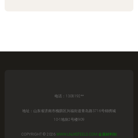
电话：1308192**
地址：山东省济南市槐荫区兴福街道青岛路3716号锦绣城
10-1地块2号楼909
COPYRIGHT © 2026
WWW.LNJXSTEELS.COM
金属材料制